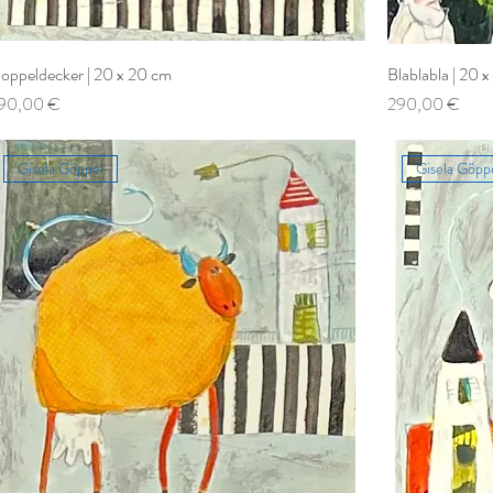
oppeldecker | 20 x 20 cm
Blablabla | 20 
reis
Preis
90,00 €
290,00 €
Gisela Göppel
Gisela Göpp