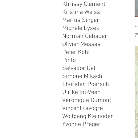
Khrissy Clément
Kristina Weiss
Marius Singer
S
Michele Lysek
P
7
Norman Gebauer
Olivier Messas
Peter Kohl
Pinto
Salvador Dalí
Simone Miksch
Thorsten Poersch
Ulrike Int-Veen
Véronique Dumont
Vincent Givogre
Wolfgang Kleinöder
Yvonne Präger