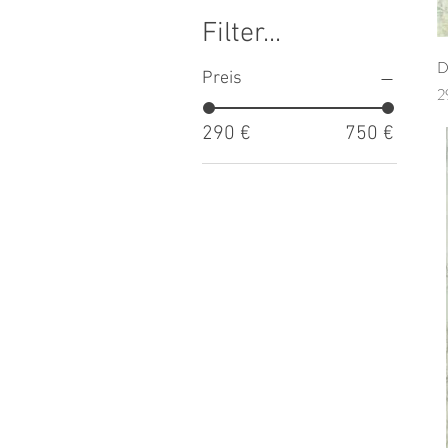
Filter...
D
Preis
P
2
290 €
750 €