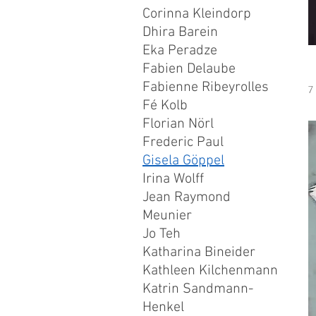
Corinna Kleindorp
Dhira Barein
Eka Peradze
Fabien Delaube
Fabienne Ribeyrolles
7
Fé Kolb
Florian Nörl
Frederic Paul
Gisela Göppel
Irina Wolff
Jean Raymond
Meunier
Jo Teh
Katharina Bineider
Kathleen Kilchenmann
Katrin Sandmann-
Henkel