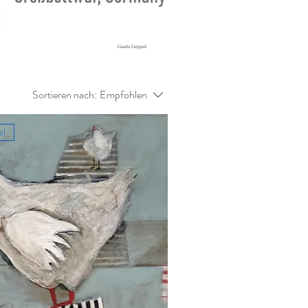
Gisela Göppel
Sortieren nach:
Empfohlen
el