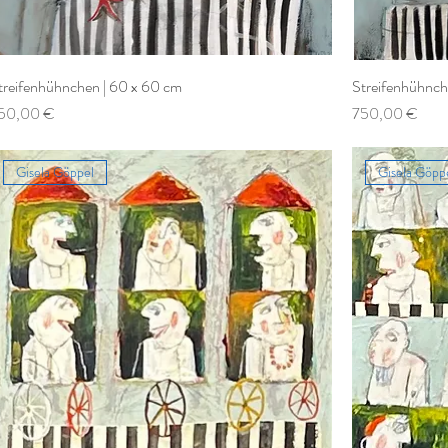
treifenhühnchen | 60 x 60 cm
Streifenhühnch
reis
Preis
50,00 €
750,00 €
Gisela Göppel
Gisela Göpp