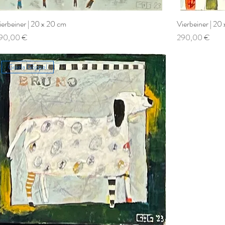
ierbeiner | 20 x 20 cm
Vierbeiner | 20
reis
Preis
90,00 €
290,00 €
Gisela Göppel