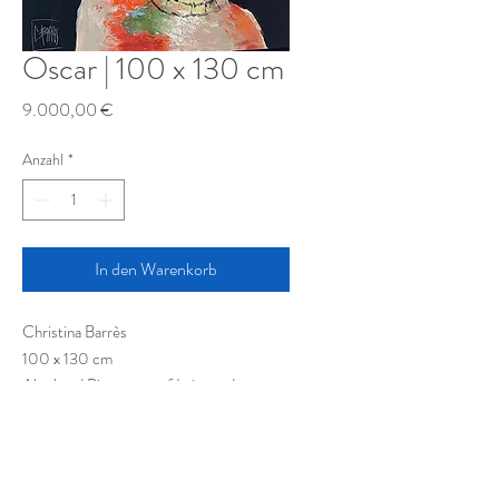
Oscar | 100 x 130 cm
Preis
9.000,00 €
Anzahl
*
In den Warenkorb
Christina Barrès
100 x 130 cm
Akryl und Pigmente auf Leinwand
Acrylic and pigments on canvas
Acrylique et pigments sur toile