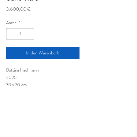
Preis
3.600,00 €
Anzahl
*
In den Warenkorb
Bettina Hachmann
2025
70 x 70 cm
Akryl und Pigmente auf Leinwand
Acrylic and Pigments on canvas