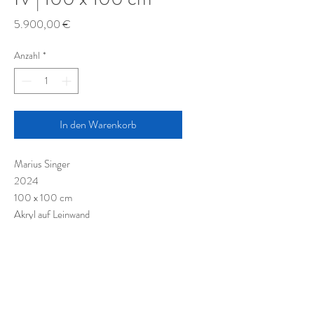
Preis
5.900,00 €
Anzahl
*
In den Warenkorb
Marius Singer
2024
100 x 100 cm
Akryl auf Leinwand
Acrylic on canvas
Acrylique sur toile