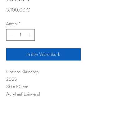
Preis
3.100,00 €
Anzahl
*
In den Warenkorb
Corinna Kleindorp
2025
80 x 80 cm
Acryl auf Leinwand
Acrylic on canvas
Acriylique sur toile