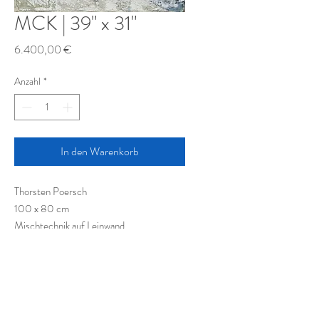
MCK | 39" x 31"
Preis
6.400,00 €
Anzahl
*
In den Warenkorb
Thorsten Poersch
100 x 80 cm
Mischtechnik auf Leinwand
Mixed media on canvas
Technique mixte sur toile