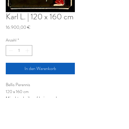
Karl L. | 120 x 160 cm
Preis
16.900,00 €
Anzahl
*
In den Warenkorb
Bellis Perennis
120 x 160 cm
Mischtechnik auf Leinwand
Mixed Media on canvas
Technique mixte sur toile