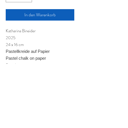
In den Warenkorb
Katharina Bineider
2025
24 x 16 cm
Pastellkreide auf Papier
Pastel chalk on paper
Pastel sur papier
Impressum
© 2023 coGALERIE.