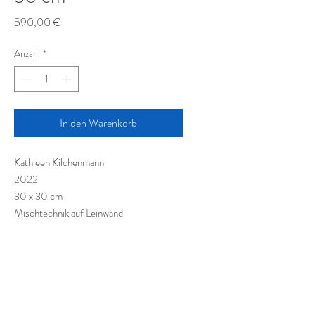
Preis
590,00 €
Anzahl
*
In den Warenkorb
Kathleen Kilchenmann
2022
30 x 30 cm
Mischtechnik auf Leinwand
Mixed Media on canvas
Technique mixte sur toile