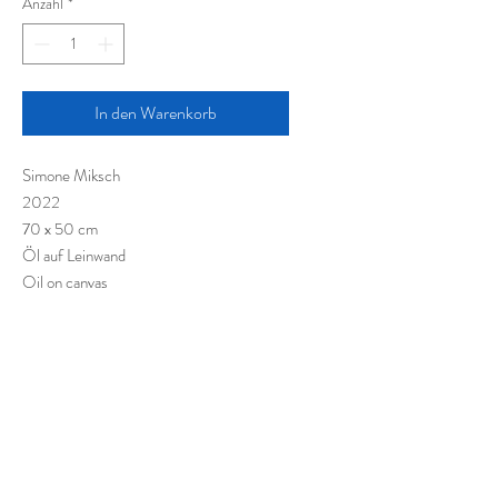
Anzahl
*
In den Warenkorb
Simone Miksch
2022
70 x 50 cm
Öl auf Leinwand
Oil on canvas
Huile sur toile
Impressum