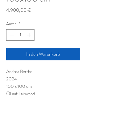
Preis
4.900,00 €
Anzahl
*
In den Warenkorb
Andrea Berthel
2024
100 x 100 cm
Öl auf Leinwand
Oil on canvas
Huile sur toile