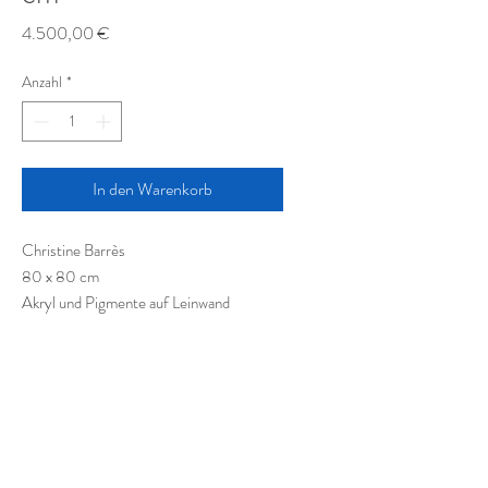
Preis
4.500,00 €
Anzahl
*
In den Warenkorb
Christine Barrès
80 x 80 cm
Akryl und Pigmente auf Leinwand
Acrylic and pigments on canvas
Acrylique et pigments sur toile