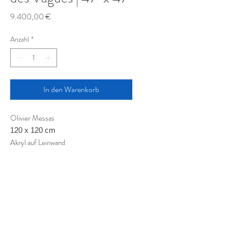
Preis
9.400,00 €
Anzahl
*
In den Warenkorb
Olivier Messas
120 x 120 cm
Akryl
auf Leinwand
Acrylic on canvas
Acrylique sur toile