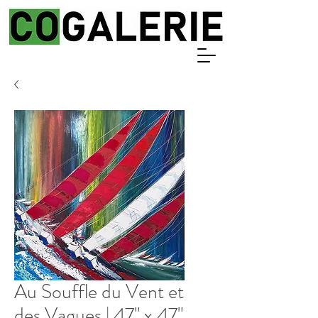
Au Souffle du Vent et
des Vagues | 47" x 47"