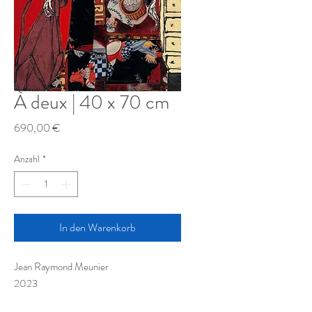
À deux | 40 x 70 cm
Preis
690,00 €
Anzahl
*
In den Warenkorb
Jean Raymond Meunier
2023
40 x 70 cm